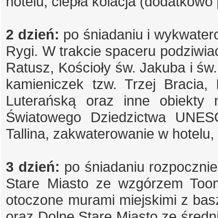
hotelu, ciepła kolacja (dodatkowo 
2 dzień:
po śniadaniu i wykwater
Rygi. W trakcie spaceru podziw
Ratusz, Kościoły św. Jakuba i św.
kamieniczek tzw. Trzej Bracia,
Luterańską oraz inne obiekty
Światowego Dziedzictwa UNESC
Tallina, zakwaterowanie w hotelu, 
3 dzień:
po śniadaniu rozpoczni
Stare Miasto ze wzgórzem Too
otoczone murami miejskimi z ba
oraz Dolne Stare Miasto ze śred