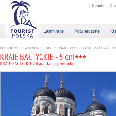
|
Kontakt
|
O n
Lastminute
Potwierdzone
Kr
Strona główna
⁄
Wycieczki
⁄
Estonia
⁄
Łotwa
⁄
Litwa
⁄
KRAJE BAŁTYCKIE - 5 
KRAJE BAŁTYCKIE - 5 dni
KRAJE BAŁTYCKIE / Ryga, Tallinn, Helsinki