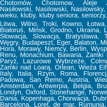
Chotomów, Chotomow, Aleje Jer
Nasiłowski, Nasilowski, Nasilowsky, f
wieku, kluby, kluby seniora, seniorzy,
Litwa, Wilno, Troki, Kowno, Łotwa, 
Białoruś, Mińsk, Grodno, Ukraina,
Słowacja, Slowacja, Bratysława, T
Węgry, Budapeszt, Eger, Balaton, Mi
Hora, Morawy, Niemcy, Berlin, Wyspa
Renu, Monachium, Bawaria, Zamki 
Paryż, Lazurowe Wybrzeże, Colmar
Zamki nad Loarą, Orlean, Wieża Eif
Italy, Italia, Rzym, Roma, Floren
Padowa, San Remo, Austria, Wiede
Amsterdam, Antwerpia, Belgia, Bru
Londyn, Oxford, Stonehange, Norweg
Dania, Kopenhaga, Chorwacja, Dubrov
Barcelona, Loret, de mar, Rumunia, 