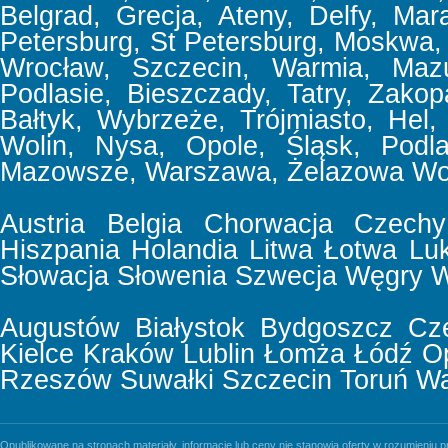
Belgrad, Grecja, Ateny, Delfy, Mar
Petersburg, St Petersburg, Moskwa,
Wrocław, Szczecin, Warmia, Mazu
Podlasie, Bieszczady, Tatry, Zakop
Bałtyk, Wybrzeże, Trójmiasto, Hel,
Wolin, Nysa, Opole, Śląsk, Podla
Mazowsze, Warszawa, Żelazowa Wol
Austria
Belgia
Chorwacja
Czechy
Hiszpania
Holandia
Litwa
Łotwa
Lu
Słowacja
Słowenia
Szwecja
Węgry
W
Augustów
Białystok
Bydgoszcz
Cz
Kielce
Kraków
Lublin
Łomża
Łódź
O
Rzeszów
Suwałki
Szczecin
Toruń
Wa
Opublikowane na stronach materiały, informacje lub ceny nie stanowią oferty w rozumieniu