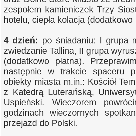
zespołem kamieniczek Trzy Siost
hotelu, ciepła kolacja (dodatkowo 
4 dzień:
po śniadaniu: I grupa
zwiedzanie Tallina, II grupa wyr
(dodatkowo płatna). Przepraw
następnie w trakcie spaceru 
obiekty miasta m.in.: Kościół Te
z Katedrą Luterańską, Uniwers
Uspieński. Wieczorem powró
godzinach wieczornych spotkan
przejazd do Polski.