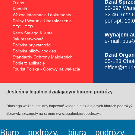
Dział Sprze
O nas
00-697 Warsz
Kontakt
32 46, 622 
Ważne informacje i dokumenty
pon.-pt. 10.
Polisy i Warunki Ubezpieczenia
TFG i TFP
Karta Stałego Klienta
Wynajem a
Jak rezerwować
e-mail:
bus@t
Polityka prywatności
Polityka plików cookies
Dział Organ
Standardy Ochrony Małoletnich
05-123 Choto
Pobierz aplikację
office@touris
Tourist Polska - Gotowy na wakacje
Jesteśmy legalnie działającym biurem podróży
Dlaczego ważne jest, aby kupować w legalnie działających biurach podróży?
Sprawdź szczegóły na stronie
www.legalnebiuropodrozy.pl
Biuro podróży, biura podróży, b