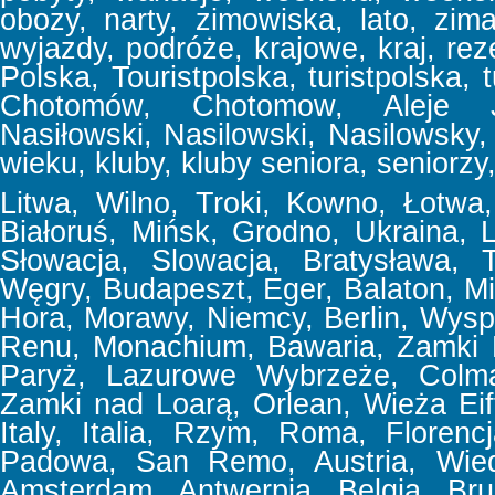
obozy, narty, zimowiska, lato, zima
wyjazdy, podróże, krajowe, kraj, reze
Polska, Touristpolska, turistpolska, t
Chotomów, Chotomow, Aleje Jer
Nasiłowski, Nasilowski, Nasilowsky, f
wieku, kluby, kluby seniora, seniorzy,
Litwa, Wilno, Troki, Kowno, Łotwa, 
Białoruś, Mińsk, Grodno, Ukraina,
Słowacja, Slowacja, Bratysława, T
Węgry, Budapeszt, Eger, Balaton, Mi
Hora, Morawy, Niemcy, Berlin, Wyspa
Renu, Monachium, Bawaria, Zamki 
Paryż, Lazurowe Wybrzeże, Colmar
Zamki nad Loarą, Orlean, Wieża Eif
Italy, Italia, Rzym, Roma, Floren
Padowa, San Remo, Austria, Wiede
Amsterdam, Antwerpia, Belgia, Bru