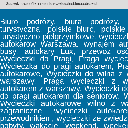
Sprawdź szczegóły na stronie
www.legalnebiuropodrozy.pl
Biuro podróży, biura podróży, b
turystyczna, polskie biuro, polski
turystyczno pielgrzymkowe, wyciec
autokarów Warszawa, wynajem aut
busy, autokary Lux, przewóz osó
Wycieczki do Pragi, Praga wyciec
Wycieczka do pragi autokarem, Pr
autokarowe, Wycieczki do wilna z
warszawy, Praga wycieczki z w
autokarem z warszawy, Wycieczki d
do pragi autokarem dla seniorów, 
Wycieczki autokarowe wilno z wa
zagraniczne, wycieczki autoka
przewodnikiem, wycieczki ze zwiedz
pobyty, wakacje, weekend, week