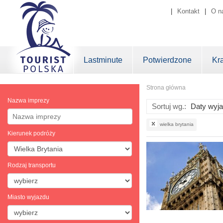
|
Kontakt
|
O n
Lastminute
Potwierdzone
Kr
Strona główna
Nazwa imprezy
Sortuj wg.:
wielka brytania
Kierunek podróży
Rodzaj transportu
Miasto wyjazdu