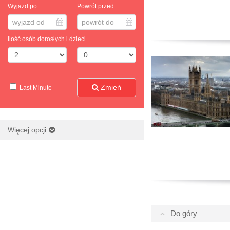
Wyjazd po
Powrót przed
wyjazd od
powrót do
Ilość osób dorosłych i dzieci
Zmień
Last Minute
Więcej opcji
Do góry