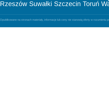
Rzeszów
Suwałki
Szczecin
Toruń
Wa
Opublikowane na stronach materiały, informacje lub ceny nie stanowią oferty w rozumieniu