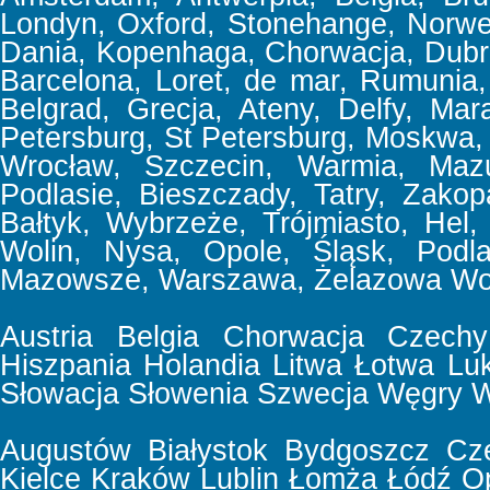
Londyn, Oxford, Stonehange, Norweg
Dania, Kopenhaga, Chorwacja, Dubrov
Barcelona, Loret, de mar, Rumunia, 
Belgrad, Grecja, Ateny, Delfy, Mar
Petersburg, St Petersburg, Moskwa,
Wrocław, Szczecin, Warmia, Mazu
Podlasie, Bieszczady, Tatry, Zakop
Bałtyk, Wybrzeże, Trójmiasto, Hel,
Wolin, Nysa, Opole, Śląsk, Podla
Mazowsze, Warszawa, Żelazowa Wol
Austria
Belgia
Chorwacja
Czechy
Hiszpania
Holandia
Litwa
Łotwa
Lu
Słowacja
Słowenia
Szwecja
Węgry
W
Augustów
Białystok
Bydgoszcz
Cz
Kielce
Kraków
Lublin
Łomża
Łódź
O