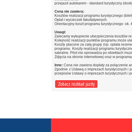
przejazd autokarem - standard turystyczny (dos
Cena nie zawiera:
Kosztów realizacji programu turystycznego (bilet
Opłat i wycieczek fakultatywnych.
Orientacyjny koszt programu turystycznego: ok. 4
Uwagi:
Zalecamy wykupienie ubezpieczenia kosztów rez
Kolejność realizacji punktów programu może ul
Koszty płacone za całą grupę (np. opłata rezerw
programu. Koszty realizacji programu turystycz
sakralne. Pilot nie oprowadza po obiektach muz
Zdjęcia na stronie internetowej oraz w program
Inne:
Cena nie zawiera dopłaty za połączenie a
Zgodnie z Ustawą o imprezach turystycznych i pow
przepisów Ustawy o imprezach turystycznych i p
Zobacz rozkład jazdy