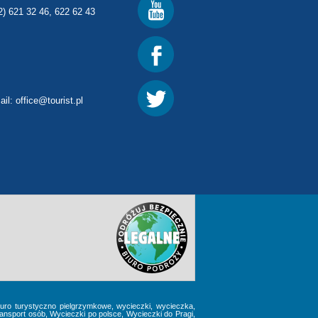
2) 621 32 46, 622 62 43
ail:
office@tourist.pl
 biuro turystyczno pielgrzymkowe, wycieczki, wycieczka,
nsport osób, Wycieczki po polsce, Wycieczki do Pragi,