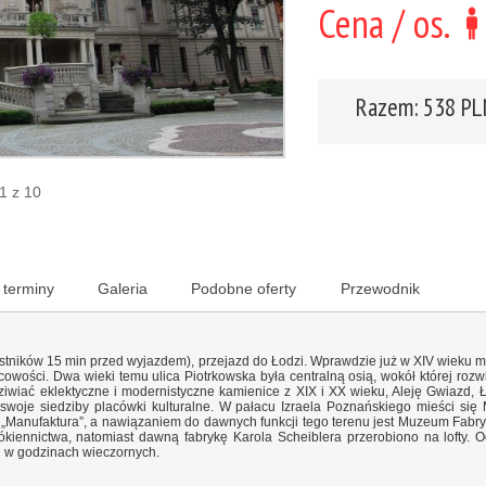
Cena / os.
Razem: 538 PL
 1 z 10
 terminy
Galeria
Podobne oferty
Przewodnik
stników 15 min przed wyjazdem), przejazd do Łodzi. Wprawdzie już w XIV wieku mi
cowości. Dwa wieki temu ulica Piotrkowska była centralną osią, wokół której rozwi
wiać eklektyczne i modernistyczne kamienice z XIX i XX wieku, Aleję Gwiazd,
swoje siedziby placówki kulturalne. W pałacu Izraela Poznańskiego mieści się 
nufaktura”, a nawiązaniem do dawnych funkcji tego terenu jest Muzeum Fabryki
iennictwa, natomiast dawną fabrykę Karola Scheiblera przerobiono na lofty. O
d w godzinach wieczornych.