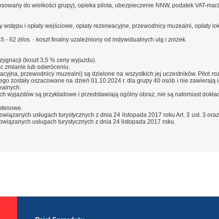
tosowany do wielkości grupy), opieka pilota, ubezpieczenie NNW, podatek VAT-mar
y wstępu i opłaty wejściowe, opłaty rezerwacyjne, przewodnicy muzealni, opłaty lo
5 - 62 zł/os - koszt finalny uzależniony od indywidualnych ulg i zniżek.
ygnacji (koszt 3,5 % ceny wyjazdu).
ec zmianie lub odwróceniu.
acyjna, przewodnicy muzealni) są dzielone na wszystkich jej uczestników. Pilot roz
nego zostały oszacowane na dzień 01.10.2024 r. dla grupy 40 osób i nie zawieraj
ealnych.
ach wyjazdów są przykładowe i przedstawiają ogólny obraz, nie są natomiast dok
ntenowe.
iązanych usługach turystycznych z dnia 24 listopada 2017 roku Art. 3 ust. 3 oraz Ar
owiązanych usługach turystycznych z dnia 24 listopada 2017 roku.