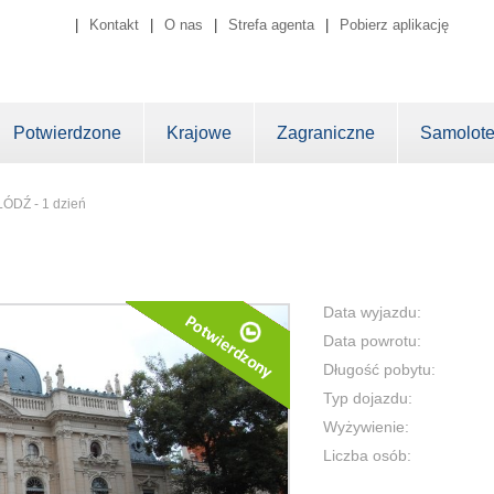
|
Kontakt
|
O nas
|
Strefa agenta
|
Pobierz aplikację
Potwierdzone
Krajowe
Zagraniczne
Samolot
ŁÓDŹ - 1 dzień
Data wyjazdu:
Data powrotu:
Długość pobytu:
Typ dojazdu:
Wyżywienie:
Liczba osób: