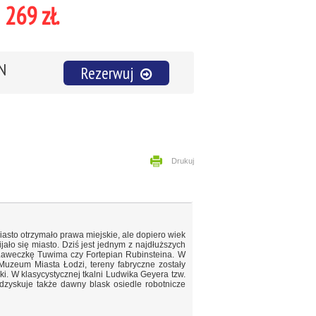
269 zł.
N
Rezerwuj
Drukuj
asto otrzymało prawa miejskie, ale dopiero wiek
jało się miasto. Dziś jest jednym z najdłuższych
 Ławeczkę Tuwima czy Fortepian Rubinsteina. W
Muzeum Miasta Łodzi, tereny fabryczne zostały
. W klasycystycznej tkalni Ludwika Geyera tzw.
dzyskuje także dawny blask osiedle robotnicze