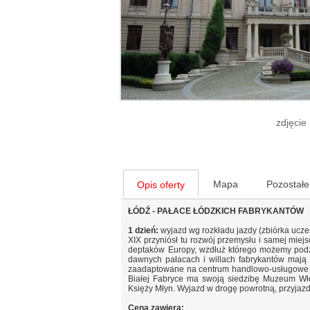
zdjęcie
Mapa
Pozostałe
Opis oferty
ŁÓDŹ - PAŁACE ŁÓDZKICH FABRYKANTÓW
1 dzień:
wyjazd wg rozkładu jazdy (zbiórka ucze
XIX przyniósł tu rozwój przemysłu i samej miejs
deptaków Europy, wzdłuż którego możemy podzi
dawnych pałacach i willach fabrykantów mają 
zaadaptowane na centrum handlowo-usługowe „Ma
Białej Fabryce ma swoją siedzibę Muzeum Włók
Księży Młyn. Wyjazd w drogę powrotną, przyjaz
Cena zawiera: