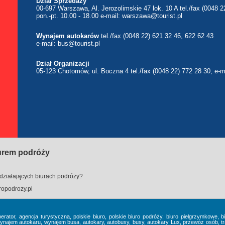
Dział Sprzedaży
00-697 Warszawa, Al. Jerozolimskie 47 lok. 10 A tel./fax (0048 2
pon.-pt. 10.00 - 18.00 e-mail:
warszawa@tourist.pl
Wynajem autokarów
tel./fax (0048 22) 621 32 46, 622 62 43
e-mail:
bus@tourist.pl
Dział Organizacji
05-123 Chotomów, ul. Boczna 4 tel./fax (0048 22) 772 28 30, e-m
iurem podróży
działających biurach podróży?
opodrozy.pl
perator, agencja turystyczna, polskie biuro, polskie biuro podróży, biuro pielgrzymkowe,
em autokaru, wynajem busa, autokary, autobusy, busy, autokary Lux, przewóz osób, tra