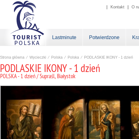
|
Kontakt
|
O n
Lastminute
Potwierdzone
Kr
Strona główna
⁄
Wycieczki
⁄
Polska
⁄
Polska
⁄
PODLASKIE IKONY - 1 dzień
PODLASKIE IKONY - 1 dzień
POLSKA - 1 dzień / Supraśl, Białystok