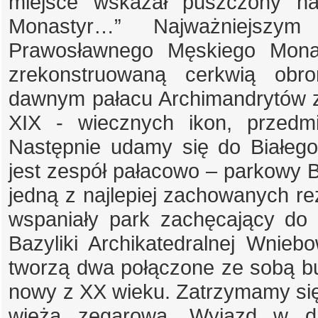
miejsce wskazał puszczony na 
Monastyr…” Najważniejszym
Prawosławnego Męskiego Mon
zrekonstruowaną cerkwią obro
dawnym pałacu Archimandrytów z
XIX - wiecznych ikon, przedmi
Następnie udamy się do Białego
jest zespół pałacowo – parkowy 
jedną z najlepiej zachowanych re
wspaniały park zachęcający do
Bazyliki Archikatedralnej Wnieb
tworzą dwa połączone ze sobą bud
nowy z XX wieku. Zatrzymamy si
wieżą zegarową. Wyjazd w dr