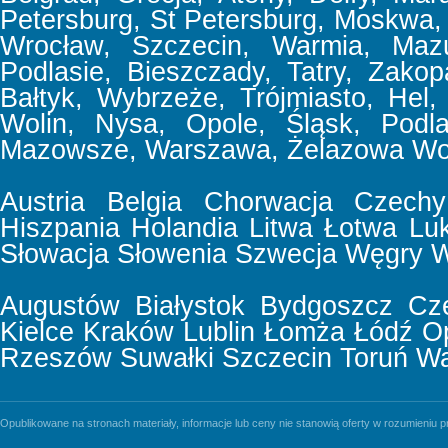
Petersburg, St Petersburg, Moskwa,
Wrocław, Szczecin, Warmia, Mazu
Podlasie, Bieszczady, Tatry, Zakop
Bałtyk, Wybrzeże, Trójmiasto, Hel,
Wolin, Nysa, Opole, Śląsk, Podla
Mazowsze, Warszawa, Żelazowa Wol
Austria
Belgia
Chorwacja
Czechy
Hiszpania
Holandia
Litwa
Łotwa
Lu
Słowacja
Słowenia
Szwecja
Węgry
W
Augustów
Białystok
Bydgoszcz
Cz
Kielce
Kraków
Lublin
Łomża
Łódź
O
Rzeszów
Suwałki
Szczecin
Toruń
Wa
Opublikowane na stronach materiały, informacje lub ceny nie stanowią oferty w rozumieniu