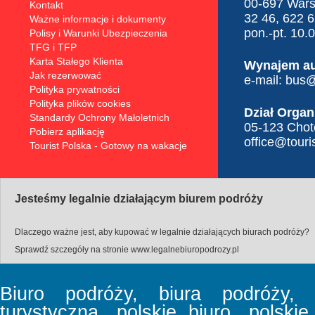
00-697 Warsz
Kontakt
32 46, 622 
Ważne informacje i dokumenty
pon.-pt. 10.
Polisy i Warunki Ubezpieczenia
TFG i TFP
Karta Stałego Klienta
Wynajem a
Jak rezerwować
e-mail:
bus@t
Polityka prywatności
Polityka plików cookies
Dział Organ
Standardy Ochrony Małoletnich
05-123 Choto
Pobierz aplikację
office@touris
Tourist Polska - Gotowy na wakacje
Jesteśmy legalnie działającym biurem podróży
Dlaczego ważne jest, aby kupować w legalnie działających biurach podróży?
Sprawdź szczegóły na stronie
www.legalnebiuropodrozy.pl
Biuro podróży, biura podróży, b
turystyczna, polskie biuro, polski