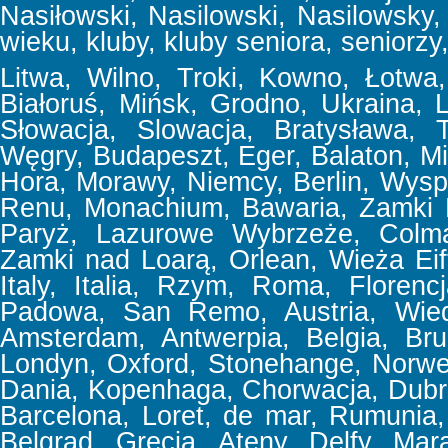
Nasiłowski, Nasilowski, Nasilowsky, f
wieku, kluby, kluby seniora, seniorzy,
Litwa, Wilno, Troki, Kowno, Łotwa, 
Białoruś, Mińsk, Grodno, Ukraina,
Słowacja, Slowacja, Bratysława, T
Węgry, Budapeszt, Eger, Balaton, Mi
Hora, Morawy, Niemcy, Berlin, Wyspa
Renu, Monachium, Bawaria, Zamki 
Paryż, Lazurowe Wybrzeże, Colmar
Zamki nad Loarą, Orlean, Wieża Eif
Italy, Italia, Rzym, Roma, Floren
Padowa, San Remo, Austria, Wiede
Amsterdam, Antwerpia, Belgia, Bru
Londyn, Oxford, Stonehange, Norweg
Dania, Kopenhaga, Chorwacja, Dubrov
Barcelona, Loret, de mar, Rumunia, 
Belgrad, Grecja, Ateny, Delfy, Mar