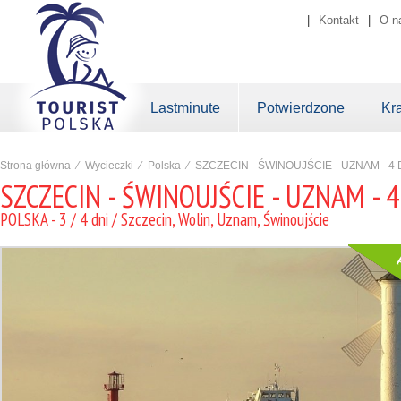
|
Kontakt
|
O n
Lastminute
Potwierdzone
Kr
Strona główna
⁄
Wycieczki
⁄
Polska
⁄
SZCZECIN - ŚWINOUJŚCIE - UZNAM - 4 
SZCZECIN - ŚWINOUJŚCIE - UZNAM - 4
POLSKA - 3 / 4 dni / Szczecin, Wolin, Uznam, Świnoujście