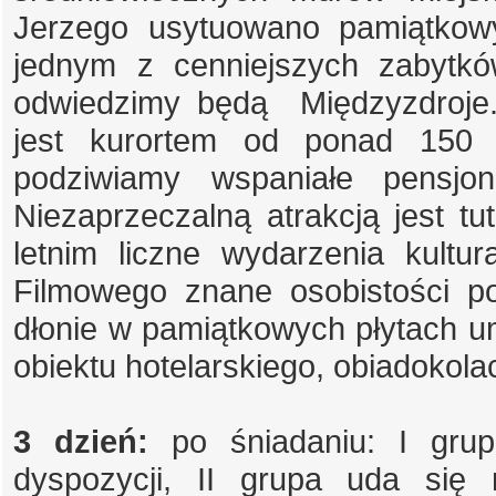
Jerzego usytuowano pamiątkowy
jednym z cenniejszych zabytkó
odwiedzimy będą Międzyzdroje.
jest kurortem od ponad 150 l
podziwiamy wspaniałe pensjo
Niezaprzeczalną atrakcją jest tu
letnim liczne wydarzenia kult
Filmowego znane osobistości pol
dłonie w pamiątkowych płytach u
obiektu hotelarskiego, obiadokolac
3 dzień:
po śniadaniu: I grup
dyspozycji, II grupa uda się 