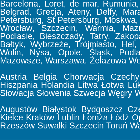
Barcelona, Loret, de mar, Rumunia, 
Belgrad, Grecja, Ateny, Delfy, Mar
Petersburg, St Petersburg, Moskwa,
Wrocław, Szczecin, Warmia, Mazu
Podlasie, Bieszczady, Tatry, Zakop
Bałtyk, Wybrzeże, Trójmiasto, Hel,
Wolin, Nysa, Opole, Śląsk, Podla
Mazowsze, Warszawa, Żelazowa Wol
Austria
Belgia
Chorwacja
Czechy
Hiszpania
Holandia
Litwa
Łotwa
Lu
Słowacja
Słowenia
Szwecja
Węgry
W
Augustów
Białystok
Bydgoszcz
Cz
Kielce
Kraków
Lublin
Łomża
Łódź
O
Rzeszów
Suwałki
Szczecin
Toruń
Wa