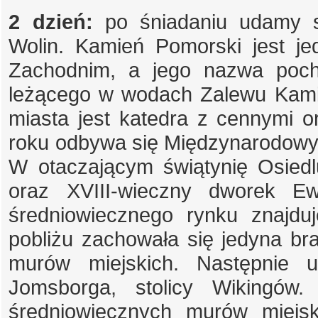
2 dzień:
po śniadaniu udamy s
Wolin. Kamień Pomorski jest j
Zachodnim, a jego nazwa poch
leżącego w wodach Zalewu Kami
miasta jest katedra z cennymi o
roku odbywa się Międzynarodowy 
W otaczającym świątynię Osied
oraz XVIII-wieczny dworek Ew
średniowiecznego rynku znajduj
pobliżu zachowała się jedyna b
murów miejskich. Następnie 
Jomsborga, stolicy Wikingów.
średniowiecznych murów miejs