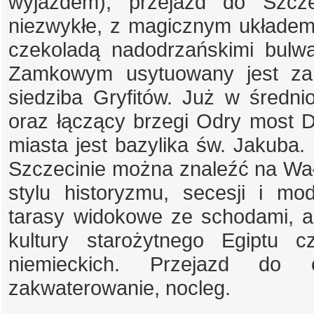
wyjazdem), przejazd do Szcz
niezwykłe, z magicznym układem 
czekoladą nadodrzańskimi bulw
Zamkowym usytuowany jest zam
siedziba Gryfitów. Już w średn
oraz łączący brzegi Odry most D
miasta jest bazylika św. Jakuba.
Szczecinie można znaleźć na W
stylu historyzmu, secesji i m
tarasy widokowe ze schodami, a
kultury starożytnego Egiptu
niemieckich. Przejazd do ob
zakwaterowanie, nocleg.