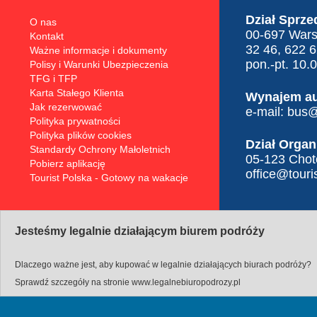
Dział Sprze
O nas
00-697 Warsz
Kontakt
32 46, 622 
Ważne informacje i dokumenty
pon.-pt. 10.
Polisy i Warunki Ubezpieczenia
TFG i TFP
Karta Stałego Klienta
Wynajem a
Jak rezerwować
e-mail:
bus@t
Polityka prywatności
Polityka plików cookies
Dział Organ
Standardy Ochrony Małoletnich
05-123 Choto
Pobierz aplikację
office@touris
Tourist Polska - Gotowy na wakacje
Jesteśmy legalnie działającym biurem podróży
Dlaczego ważne jest, aby kupować w legalnie działających biurach podróży?
Sprawdź szczegóły na stronie
www.legalnebiuropodrozy.pl