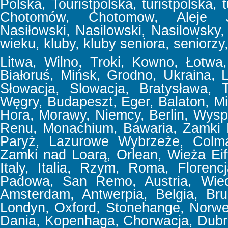
Polska, Touristpolska, turistpolska, t
Chotomów, Chotomow, Aleje Jer
Nasiłowski, Nasilowski, Nasilowsky, f
wieku, kluby, kluby seniora, seniorzy,
Litwa, Wilno, Troki, Kowno, Łotwa, 
Białoruś, Mińsk, Grodno, Ukraina,
Słowacja, Slowacja, Bratysława, T
Węgry, Budapeszt, Eger, Balaton, Mi
Hora, Morawy, Niemcy, Berlin, Wyspa
Renu, Monachium, Bawaria, Zamki 
Paryż, Lazurowe Wybrzeże, Colmar
Zamki nad Loarą, Orlean, Wieża Eif
Italy, Italia, Rzym, Roma, Floren
Padowa, San Remo, Austria, Wiede
Amsterdam, Antwerpia, Belgia, Bru
Londyn, Oxford, Stonehange, Norweg
Dania, Kopenhaga, Chorwacja, Dubrov