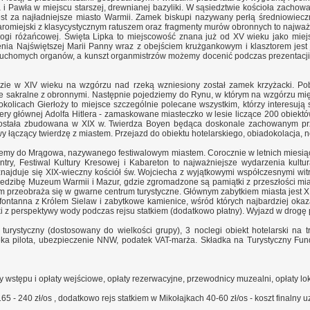
 i Pawła w miejscu starszej, drewnianej bazyliki. W sąsiedztwie kościoła zachowa
 za najładniejsze miasto Warmii. Zamek biskupi nazywany perłą średniowiecznej
romiejski z klasycystycznym ratuszem oraz fragmenty murów obronnych to najważn
rogi różańcowej. Święta Lipka to miejscowość znana już od XV wieku jako miejs
nia Najświętszej Marii Panny wraz z obejściem krużgankowym i klasztorem jes
 ruchomych organów, a kunszt organmistrzów możemy docenić podczas prezentacji i
ie w XIV wieku na wzgórzu nad rzeką wzniesiony został zamek krzyżacki. Pobli
e sakralne z obronnymi. Następnie pojedziemy do Rynu, w którym na wzgórzu międ
okolicach Gierłoży to miejsce szczególnie polecane wszystkim, którzy interesują
tery głównej Adolfa Hitlera - zamaskowane miasteczko w lesie liczące 200 obiekt
tała zbudowana w XIX w. Twierdza Boyen będąca doskonale zachowanym przykł
y łączący twierdzę z miastem. Przejazd do obiektu hotelarskiego, obiadokolacja, n
emy do Mrągowa, nazywanego festiwalowym miastem. Corocznie w letnich miesiąc
try, Festiwal Kultury Kresowej i Kabareton to najważniejsze wydarzenia kul
j znajduje się XIX-wieczny kościół św. Wojciecha z wyjątkowymi współczesnymi
siedzibę Muzeum Warmii i Mazur, gdzie zgromadzone są pamiątki z przeszłości mias
tnim przeobraża się w gwarne centrum turystyczne. Głównym zabytkiem miasta jest 
fontanna z Królem Sielaw i zabytkowe kamienice, wśród których najbardziej okaz
 z perspektywy wody podczas rejsu statkiem (dodatkowo płatny). Wyjazd w drogę 
turystyczny (dostosowany do wielkości grupy), 3 noclegi obiekt hotelarski na t
ieka pilota, ubezpieczenie NNW, podatek VAT-marża.
Składka na Turystyczny Fun
y wstępu i opłaty wejściowe, opłaty rezerwacyjne, przewodnicy muzealni, opłaty lo
65 - 240 zł/os , dodatkowo rejs statkiem w Mikołajkach 40-60 zł/os - koszt finalny 