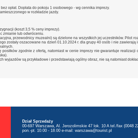
bez opłat. Dopłata do pokoju 1 osobowego - wg cennika imprezy.
amieszczonego w rozkładzie jazdy.
ygnacji (koszt 3,5 % ceny imprezy).
ec zmianie lub odwróceniu.
acyjna, przewodnicy muzealni) są dzielone na wszystkich jej uczestników. Pilot roz
nego zostały oszacowane na dzień 01.10.2024 r. dla grupy 40 osób i nie zawieraj
ealnych.
osiłków zgodnie z ofertą, natomiast w cenie imprezy nie gwarantuje realizacji di
ska).
ach wyjazdów są przykładowe i przedstawiają ogólny obraz, nie są natomiast dok
Dział Sprzedaży
00-697 Warszawa, Al. Jerozolimskie 47 lok. 10 A tel./fax (0048 2
pon.-pt. 10.00 - 18.00 e-mail:
warszawa@tourist.pl