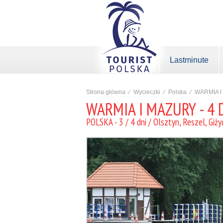
Lastminute
Strona główna
⁄
Wycieczki
⁄
Polska
⁄
WARMIA I
WARMIA I MAZURY - 4 
POLSKA - 3 / 4 dni / Olsztyn, Reszel, Giżyc