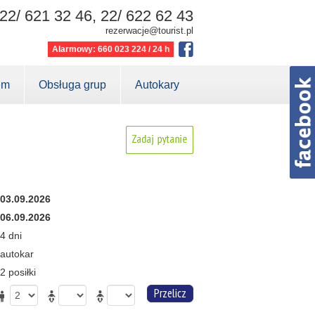
22/ 621 32 46, 22/ 622 62 43
rezerwacje@tourist.pl
Alarmowy: 660 023 224 / 24 h
em
Obsługa grup
Autokary
03.09.2026
06.09.2026
4 dni
autokar
2 posiłki
Przelicz