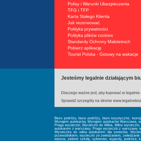
Polisy i Warunki Ubezpieczenia
TFG i TFP
Karta Stałego Klienta
Jak rezerwować
Polityka prywatności
Polityka plików cookies
Standardy Ochrony Małoletnich
Pobierz aplikację
Tourist Polska - Gotowy na wakacje
Jesteśmy legalnie działającym b
Dlaczego ważne jest, aby kupować w legalnie 
Sprawdź szczegóły na stronie
www.legalnebiur
Biuro podróży, biura podróży, biuro turystyczne, touro
Wynajem autokarów, Wynajem autokarów Warszawa, wynaj
Praga wycieczki, Wycieczki do Wilna, Wilno wycieczki
autokarem z warszawy, Praga wycieczki z warszawy au
Wycieczka do wilna autokarem dla seniorów, Wyciec
przewodnikiem, wycieczki ze zwiedzaniem, zwiedzanie 
wiosna, zielone szkoły, sylwester, wyjazdy, podróże, kra