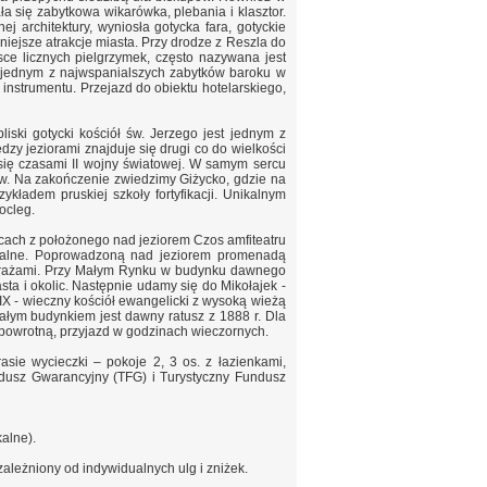
ła się zabytkowa wikarówka, plebania i klasztor.
 architektury, wyniosła gotycka fara, gotyckie
iejsze atrakcje miasta. Przy drodze z Reszla do
ce licznych pielgrzymek, często nazywana jest
t jednym z najwspanialszych zabytków baroku w
nstrumentu. Przejazd do obiektu hotelarskiego,
ski gotycki kościół św. Jerzego jest jednym z
zy jeziorami znajduje się drugi co do wielkości
 się czasami II wojny światowej. W samym sercu
ów. Na zakończenie zwiedzimy Giżycko, gdzie na
adem pruskiej szkoły fortyfikacji. Unikalnym
ocleg.
ach z położonego nad jeziorem Czos amfiteatru
turalne. Poprowadzoną nad jeziorem promenadą
 witrażami. Przy Małym Rynku w budynku dawnego
ta i okolic. Następnie udamy się do Mikołajek -
XIX - wieczny kościół ewangelicki z wysoką wieżą
ałym budynkiem jest dawny ratusz z 1888 r. Dla
powrotną, przyjazd w godzinach wieczornych.
rasie wycieczki – pokoje 2, 3 os. z łazienkami,
dusz Gwarancyjny (TFG) i Turystyczny Fundusz
kalne).
uzależniony od indywidualnych ulg i zniżek.