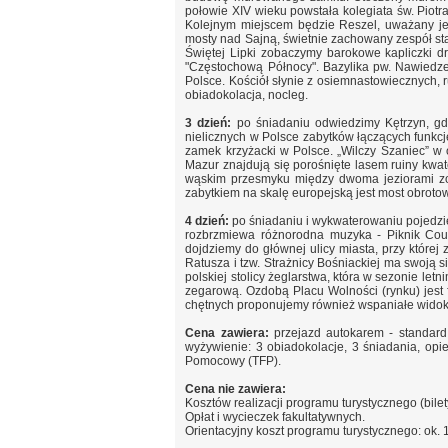
połowie XIV wieku powstała kolegiata św. Piotra
Kolejnym miejscem będzie Reszel, uważany jest
mosty nad Sajną, świetnie zachowany zespół sta
Świętej Lipki zobaczymy barokowe kapliczki d
"Częstochową Północy". Bazylika pw. Nawiedze
Polsce. Kościół słynie z osiemnastowiecznych,
obiadokolacja, nocleg.
3 dzień:
po śniadaniu odwiedzimy Kętrzyn, gdz
nielicznych w Polsce zabytków łączących funkcj
zamek krzyżacki w Polsce. „Wilczy Szaniec” w 
Mazur znajdują się porośnięte lasem ruiny kwa
wąskim przesmyku między dwoma jeziorami zos
zabytkiem na skalę europejską jest most obrotow
4 dzień:
po śniadaniu i wykwaterowaniu pojedzi
rozbrzmiewa różnorodna muzyka - Piknik Coun
dojdziemy do głównej ulicy miasta, przy które
Ratusza i tzw. Strażnicy Bośniackiej ma swoją 
polskiej stolicy żeglarstwa, która w sezonie le
zegarową. Ozdobą Placu Wolności (rynku) jest 
chętnych proponujemy również wspaniałe widoki
Cena zawiera:
przejazd autokarem - standard 
wyżywienie: 3 obiadokolacje, 3 śniadania, op
Pomocowy (TFP).
Cena nie zawiera:
Kosztów realizacji programu turystycznego (bilet
Opłat i wycieczek fakultatywnych.
Orientacyjny koszt programu turystycznego: ok. 1