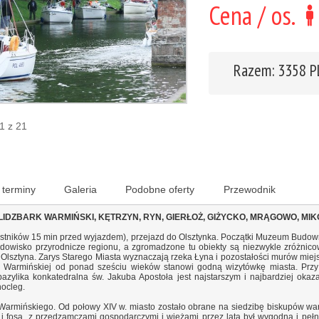
Cena / os.
Razem: 3358 
 1 z 21
 terminy
Galeria
Podobne oferty
Przewodnik
 LIDZBARK WARMIŃSKI, KĘTRZYN, RYN, GIERŁOŻ, GIŻYCKO, MRĄGOWO, MIK
estników 15 min przed wyjazdem), przejazd do Olsztynka. Początki Muzeum Budow
odowisko przyrodnicze regionu, a zgromadzone tu obiekty są niezwykle zróżnico
Olsztyna. Zarys Starego Miasta wyznaczają rzeka Łyna i pozostałości murów mie
y Warmińskiej od ponad sześciu wieków stanowi godną wizytówkę miasta. Przy
bazylika konkatedralna św. Jakuba Apostoła jest najstarszym i najbardziej oka
nocleg.
Warmińskiego. Od połowy XIV w. miasto zostało obrane na siedzibę biskupów war
osą, z przedzamczami gospodarczymi i wieżami przez lata był wygodną i pełn