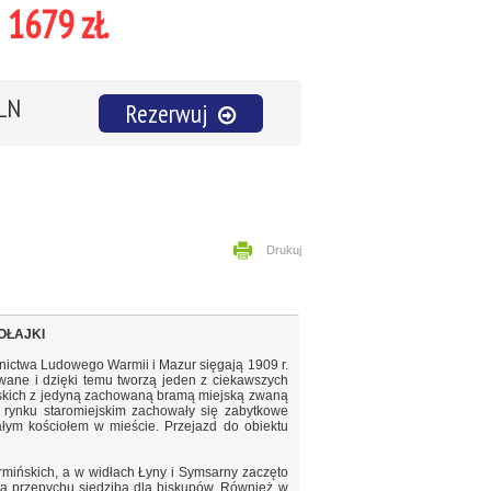
1679 zł.
PLN
Rezerwuj
Drukuj
OŁAJKI
nictwa Ludowego Warmii i Mazur sięgają 1909 r.
wane i dzięki temu tworzą jeden z ciekawszych
jskich z jedyną zachowaną bramą miejską zwaną
 rynku staromiejskim zachowały się zabytkowe
załym kościołem w mieście. Przejazd do obiektu
mińskich, a w widłach Łyny i Symsarny zaczęto
a przepychu siedzibą dla biskupów. Również w