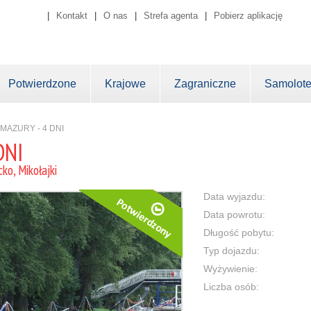
|
Kontakt
|
O nas
|
Strefa agenta
|
Pobierz aplikację
Potwierdzone
Krajowe
Zagraniczne
Samolot
 MAZURY - 4 DNI
DNI
ko, Mikołajki
Data wyjazdu:
Data powrotu:
Długość pobytu:
Typ dojazdu:
Wyżywienie:
Liczba osób: