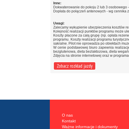
Inne:
Dokwaterowanie do pokoju 2 lub 3 osobowego - 
Dopłata do połączeń antenowych - wg cennika z
Uwagi:
Zalecamy wykupienie ubezpieczenia kosztów rez
Kolejność realizacji punktów programu może ul
Koszty płacone za całą grupę (np. opłata rezerw
programu. Koszty realizacji programu turystycz
sakralne. Pilot nie oprowadza po obiektach muz
W cenie podstawowej biuro zapewnia realizację p
bezglutenowa, dieta bezlaktozowa, dieta wegań
Zdjęcia na stronie internetowej oraz w program
Zobacz rozkład jazdy
O nas
Kontakt
Ważne informacje i dokumenty