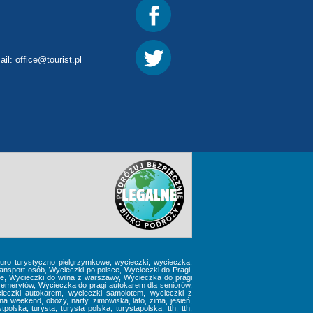
ail:
office@tourist.pl
 biuro turystyczno pielgrzymkowe, wycieczki, wycieczka,
nsport osób, Wycieczki po polsce, Wycieczki do Pragi,
we, Wycieczki do wilna z warszawy, Wycieczka do pragi
emerytów, Wycieczka do pragi autokarem dla seniorów,
ieczki autokarem, wycieczki samolotem, wycieczki z
weekend, obozy, narty, zimowiska, lato, zima, jesień,
polska, turysta, turysta polska, turystapolska, tth, tth,