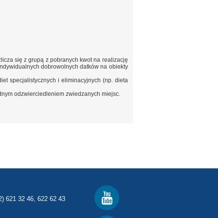
licza się z grupą z pobranych kwot na realizację
ą indywidualnych dobrowolnych datków na obiekty
et specjalistycznych i eliminacyjnych (np. dieta
ładnym odzwierciedleniem zwiedzanych miejsc.
2) 621 32 46, 622 62 43