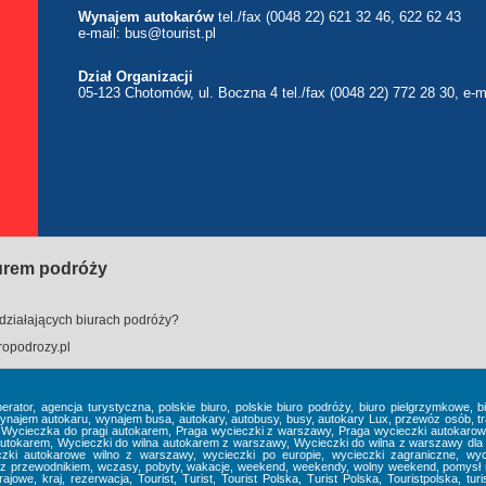
Wynajem autokarów
tel./fax (0048 22) 621 32 46, 622 62 43
e-mail:
bus@tourist.pl
Dział Organizacji
05-123 Chotomów, ul. Boczna 4 tel./fax (0048 22) 772 28 30, e-m
iurem podróży
działających biurach podróży?
opodrozy.pl
perator, agencja turystyczna, polskie biuro, polskie biuro podróży, biuro pielgrzymkowe,
em autokaru, wynajem busa, autokary, autobusy, busy, autokary Lux, przewóz osób, tra
, Wycieczka do pragi autokarem, Praga wycieczki z warszawy, Praga wycieczki autokaro
tokarem, Wycieczki do wilna autokarem z warszawy, Wycieczki do wilna z warszawy dla 
zki autokarowe wilno z warszawy, wycieczki po europie, wycieczki zagraniczne, wyc
z przewodnikiem, wczasy, pobyty, wakacje, weekend, weekendy, wolny weekend, pomysł na 
jowe, kraj, rezerwacja, Tourist, Turist, Tourist Polska, Turist Polska, Touristpolska, turist