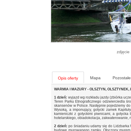
zdjęcie
Mapa
Pozostałe
Opis oferty
WARMIA I MAZURY - OLSZTYN, OLSZTYNEK,
1 dzień:
wyjazd wg rozkładu jazdy (zbiórka ucz
Teren Parku Etnograficznego odzwierciedla śr
skansenów w Polsce. Następnie pojedziemy do 
Wysoką, a imponujący, gotycki zamek Kapituł
kamieniczki z gotyckimi piwnicami, a gotycka 
hotelarskiego, obiadokolacja, zakwaterowanie, 
2 dzień:
po śniadaniu udamy się do Lidzbarka 
budowę murowanego zamku. Otoczony murem i f