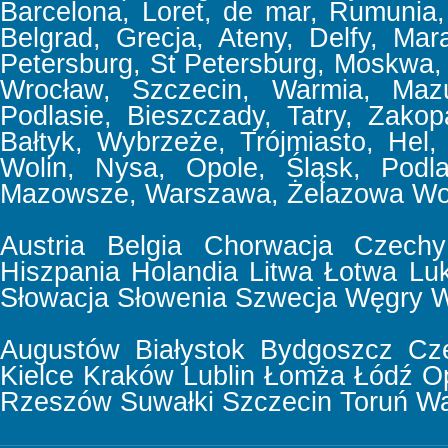
Barcelona, Loret, de mar, Rumunia, 
Belgrad, Grecja, Ateny, Delfy, Mar
Petersburg, St Petersburg, Moskwa,
Wrocław, Szczecin, Warmia, Mazu
Podlasie, Bieszczady, Tatry, Zakop
Bałtyk, Wybrzeże, Trójmiasto, Hel,
Wolin, Nysa, Opole, Śląsk, Podla
Mazowsze, Warszawa, Żelazowa Wol
Austria
Belgia
Chorwacja
Czechy
Hiszpania
Holandia
Litwa
Łotwa
Lu
Słowacja
Słowenia
Szwecja
Węgry
W
Augustów
Białystok
Bydgoszcz
Cz
Kielce
Kraków
Lublin
Łomża
Łódź
O
Rzeszów
Suwałki
Szczecin
Toruń
Wa