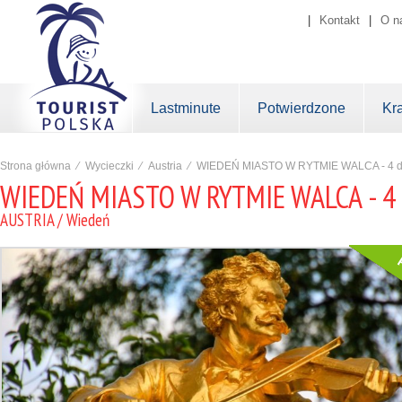
|
Kontakt
|
O n
Lastminute
Potwierdzone
Kr
Strona główna
⁄
Wycieczki
⁄
Austria
⁄
WIEDEŃ MIASTO W RYTMIE WALCA - 4 d
WIEDEŃ MIASTO W RYTMIE WALCA - 4 
AUSTRIA / Wiedeń