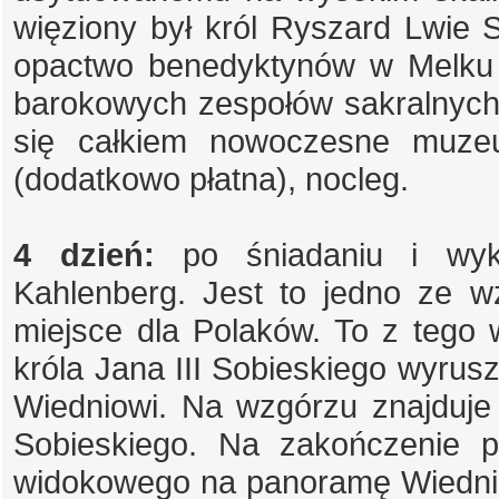
więziony był król Ryszard Lwie
opactwo benedyktynów w Melku 
barokowych zespołów sakralnych
się całkiem nowoczesne muzeum
(dodatkowo płatna), nocleg.
4 dzień:
po śniadaniu i wy
Kahlenberg. Jest to jedno ze 
miejsce dla Polaków. To z teg
króla Jana III Sobieskiego wyru
Wiedniowi. Na wzgórzu znajduje s
Sobieskiego. Na zakończenie p
widokowego na panoramę Wiednia