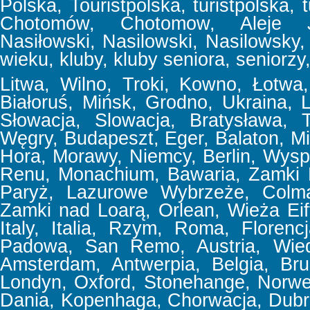
Polska, Touristpolska, turistpolska, t
Chotomów, Chotomow, Aleje Jer
Nasiłowski, Nasilowski, Nasilowsky, f
wieku, kluby, kluby seniora, seniorzy,
Litwa, Wilno, Troki, Kowno, Łotwa, 
Białoruś, Mińsk, Grodno, Ukraina,
Słowacja, Slowacja, Bratysława, T
Węgry, Budapeszt, Eger, Balaton, Mi
Hora, Morawy, Niemcy, Berlin, Wyspa
Renu, Monachium, Bawaria, Zamki 
Paryż, Lazurowe Wybrzeże, Colmar
Zamki nad Loarą, Orlean, Wieża Eif
Italy, Italia, Rzym, Roma, Floren
Padowa, San Remo, Austria, Wiede
Amsterdam, Antwerpia, Belgia, Bru
Londyn, Oxford, Stonehange, Norweg
Dania, Kopenhaga, Chorwacja, Dubrov