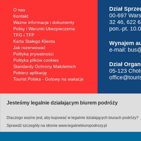
Dział Sprze
O nas
00-697 Warsz
Kontakt
32 46, 622 
Ważne informacje i dokumenty
pon.-pt. 10.
Polisy i Warunki Ubezpieczenia
TFG i TFP
Karta Stałego Klienta
Wynajem a
Jak rezerwować
e-mail:
bus@t
Polityka prywatności
Polityka plików cookies
Dział Organ
Standardy Ochrony Małoletnich
05-123 Choto
Pobierz aplikację
office@touris
Tourist Polska - Gotowy na wakacje
Jesteśmy legalnie działającym biurem podróży
Dlaczego ważne jest, aby kupować w legalnie działających biurach podróży?
Sprawdź szczegóły na stronie
www.legalnebiuropodrozy.pl