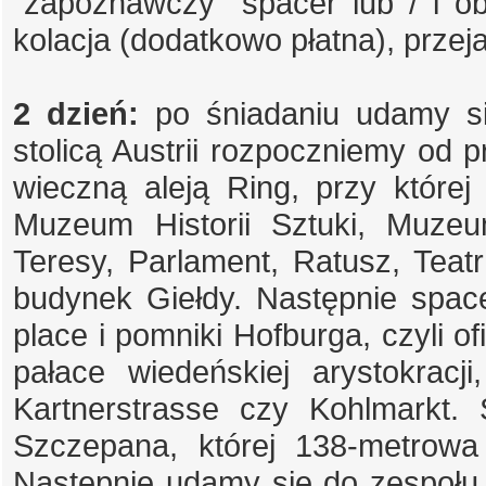
"zapoznawczy" spacer lub / i obj
kolacja (dodatkowo płatna), przej
2 dzień:
po śniadaniu udamy si
stolicą Austrii rozpoczniemy od 
wieczną aleją Ring, przy które
Muzeum Historii Sztuki, Muzeu
Teresy, Parlament, Ratusz, Teat
budynek Giełdy. Następnie spa
place i pomniki Hofburga, czyli o
pałace wiedeńskiej arystokrac
Kartnerstrasse czy Kohlmarkt.
Szczepana, której 138-metrowa
Następnie udamy się do zespoł