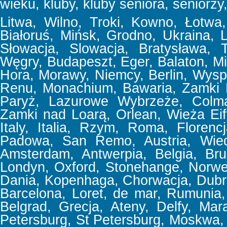
wieku, kluby, kluby seniora, seniorzy,
Litwa, Wilno, Troki, Kowno, Łotwa, 
Białoruś, Mińsk, Grodno, Ukraina,
Słowacja, Slowacja, Bratysława, T
Węgry, Budapeszt, Eger, Balaton, Mi
Hora, Morawy, Niemcy, Berlin, Wyspa
Renu, Monachium, Bawaria, Zamki 
Paryż, Lazurowe Wybrzeże, Colmar
Zamki nad Loarą, Orlean, Wieża Eif
Italy, Italia, Rzym, Roma, Floren
Padowa, San Remo, Austria, Wiede
Amsterdam, Antwerpia, Belgia, Bru
Londyn, Oxford, Stonehange, Norweg
Dania, Kopenhaga, Chorwacja, Dubrov
Barcelona, Loret, de mar, Rumunia, 
Belgrad, Grecja, Ateny, Delfy, Mar
Petersburg, St Petersburg, Moskwa,