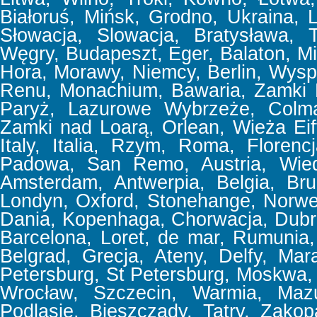
Białoruś, Mińsk, Grodno, Ukraina,
Słowacja, Slowacja, Bratysława, T
Węgry, Budapeszt, Eger, Balaton, Mi
Hora, Morawy, Niemcy, Berlin, Wyspa
Renu, Monachium, Bawaria, Zamki 
Paryż, Lazurowe Wybrzeże, Colmar
Zamki nad Loarą, Orlean, Wieża Eif
Italy, Italia, Rzym, Roma, Floren
Padowa, San Remo, Austria, Wiede
Amsterdam, Antwerpia, Belgia, Bru
Londyn, Oxford, Stonehange, Norweg
Dania, Kopenhaga, Chorwacja, Dubrov
Barcelona, Loret, de mar, Rumunia, 
Belgrad, Grecja, Ateny, Delfy, Mar
Petersburg, St Petersburg, Moskwa,
Wrocław, Szczecin, Warmia, Mazu
Podlasie, Bieszczady, Tatry, Zakop