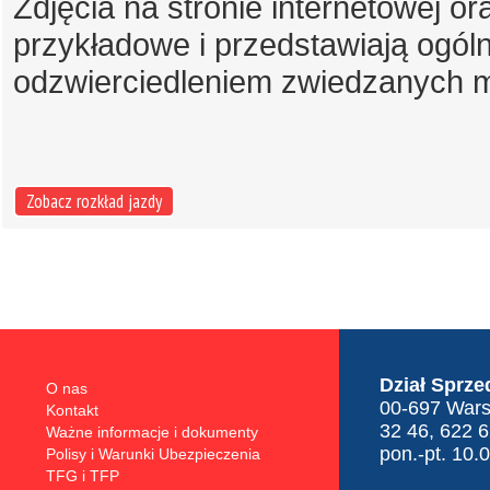
Zdjęcia na stronie internetowej 
przykładowe i przedstawiają ogól
odzwierciedleniem zwiedzanych m
Zobacz rozkład jazdy
Dział Sprze
O nas
00-697 Warsz
Kontakt
32 46, 622 
Ważne informacje i dokumenty
pon.-pt. 10.
Polisy i Warunki Ubezpieczenia
TFG i TFP