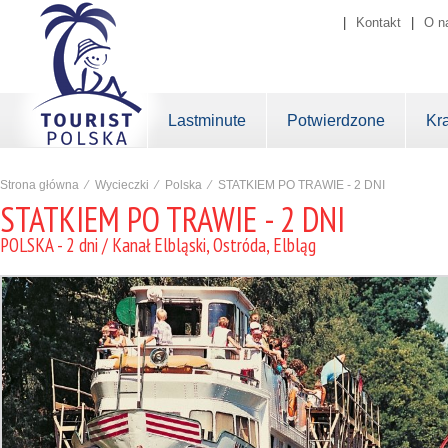
|
Kontakt
|
O n
Lastminute
Potwierdzone
Kr
Strona główna
⁄
Wycieczki
⁄
Polska
⁄
STATKIEM PO TRAWIE - 2 DNI
STATKIEM PO TRAWIE - 2 DNI
POLSKA - 2 dni / Kanał Elbląski, Ostróda, Elbląg