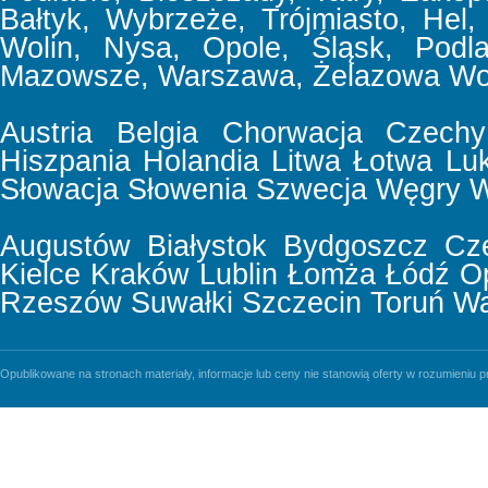
Bałtyk, Wybrzeże, Trójmiasto, Hel,
Wolin, Nysa, Opole, Śląsk, Podla
Mazowsze, Warszawa, Żelazowa Wol
Austria
Belgia
Chorwacja
Czechy
Hiszpania
Holandia
Litwa
Łotwa
Lu
Słowacja
Słowenia
Szwecja
Węgry
W
Augustów
Białystok
Bydgoszcz
Cz
Kielce
Kraków
Lublin
Łomża
Łódź
O
Rzeszów
Suwałki
Szczecin
Toruń
Wa
Opublikowane na stronach materiały, informacje lub ceny nie stanowią oferty w rozumieniu