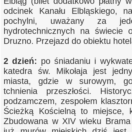
Elbląg (bilet dodatkowo płatny 
odcinek Kanału Elbląskiego, n
pochylni, uważany za jed
hydrotechnicznych na świecie o
Druzno. Przejazd do obiektu hotel
2 dzień:
po śniadaniu i wykwate
katedra św. Mikołaja jest jed
miasta, gdzie w surowym, g
tchnienia przeszłości. Histor
podzamczem, zespołem klasztorn
Ścieżką Kościelną to miejsce, 
Zbudowana w XIV wieku Brama T
już murów miejskich dziś jest