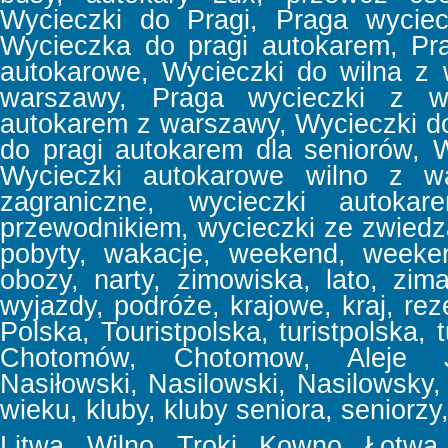
Wycieczki do Pragi, Praga wyciec
Wycieczka do pragi autokarem, Pr
autokarowe, Wycieczki do wilna z
warszawy, Praga wycieczki z w
autokarem z warszawy, Wycieczki d
do pragi autokarem dla seniorów, 
Wycieczki autokarowe wilno z wa
zagraniczne, wycieczki autoka
przewodnikiem, wycieczki ze zwiedz
pobyty, wakacje, weekend, week
obozy, narty, zimowiska, lato, zima
wyjazdy, podróże, krajowe, kraj, reze
Polska, Touristpolska, turistpolska, t
Chotomów, Chotomow, Aleje Jer
Nasiłowski, Nasilowski, Nasilowsky, f
wieku, kluby, kluby seniora, seniorzy,
Litwa, Wilno, Troki, Kowno, Łotwa, 