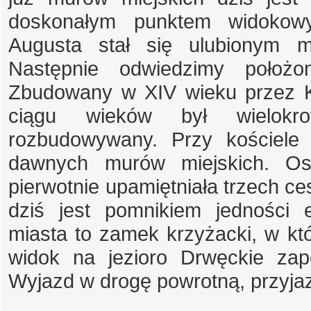
doskonałym punktem widokowy
Augusta stał się ulubionym m
Następnie odwiedzimy położ
Zbudowany w XIV wieku przez K
ciągu wieków był wielokro
rozbudowywany. Przy kościele
dawnych murów miejskich. Ost
pierwotnie upamiętniała trzech ce
dziś jest pomnikiem jedności e
miasta to zamek krzyżacki, w kt
widok na jezioro Drwęckie za
Wyjazd w drogę powrotną, przyja