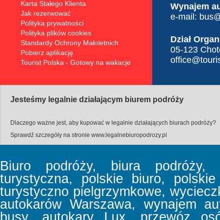
Karta Stałego Klienta
Wynajem a
Jak rezerwować
e-mail:
bus@t
Polityka prywatności
Polityka plików cookies
Dział Organ
Standardy Ochrony Małoletnich
05-123 Choto
Pobierz aplikację
office@touris
Tourist Polska - Gotowy na wakacje
Jesteśmy legalnie działającym biurem podróży
Dlaczego ważne jest, aby kupować w legalnie działających biurach podróży?
Sprawdź szczegóły na stronie
www.legalnebiuropodrozy.pl
Biuro podróży, biura podróży, b
turystyczna, polskie biuro, polski
turystyczno pielgrzymkowe, wyciec
autokarów Warszawa, wynajem aut
busy, autokary Lux, przewóz osó