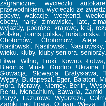
zagraniczne, wycieczki autoka
przewodnikiem, wycieczki ze zwiedz
pobyty, wakacje, weekend, week
obozy, narty, zimowiska, lato, zima
wyjazdy, podróże, krajowe, kraj, reze
Polska, Touristpolska, turistpolska, t
Chotomów, Chotomow, Aleje Jer
Nasiłowski, Nasilowski, Nasilowsky, f
wieku, kluby, kluby seniora, seniorzy,
Litwa, Wilno, Troki, Kowno, Łotwa, 
Białoruś, Mińsk, Grodno, Ukraina,
Słowacja, Slowacja, Bratysława, T
Węgry, Budapeszt, Eger, Balaton, Mi
Hora, Morawy, Niemcy, Berlin, Wyspa
Renu, Monachium, Bawaria, Zamki 
Paryż, Lazurowe Wybrzeże, Colmar
Zamki nad Loarą, Orlean, Wieża Eif