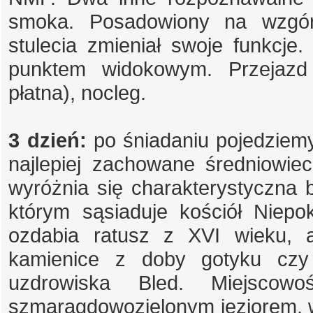
smoka. Posadowiony na wzgó
stulecia zmieniał swoje funkcj
punktem widokowym. Przejazd 
płatna), nocleg.
3 dzień:
po śniadaniu pojedziem
najlepiej zachowane średniowie
wyróżnia się charakterystyczna 
którym sąsiaduje kościół Niep
ozdabia ratusz z XVI wieku, 
kamienice z doby gotyku czy
uzdrowiska Bled. Miejscow
szmaragdowozielonym jeziorem, w