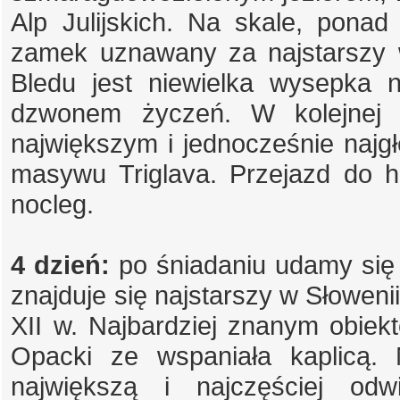
Alp Julijskich. Na skale, pona
zamek uznawany za najstarszy 
Bledu jest niewielka wysepka n
dzwonem życzeń. W kolejnej 
największym i jednocześnie najg
masywu Triglava. Przejazd do ho
nocleg.
4 dzień:
po śniadaniu udamy się d
znajduje się najstarszy w Słoweni
XII w. Najbardziej znanym obiek
Opacki ze wspaniała kaplicą. 
największą i najczęściej od