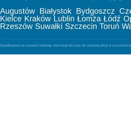
Augustów
Białystok
Bydgoszcz
Cz
Kielce
Kraków
Lublin
Łomża
Łódź
O
Rzeszów
Suwałki
Szczecin
Toruń
Wa
Opublikowane na stronach materiały, informacje lub ceny nie stanowią oferty w rozumieniu