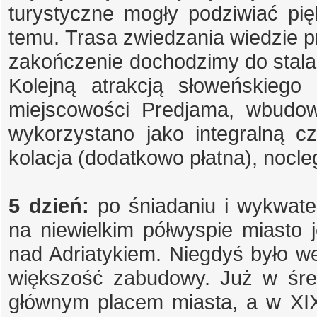
turystyczne mogły podziwiać pi
temu. Trasa zwiedzania wiedzie prz
zakończenie dochodzimy do stalagm
Kolejną atrakcją słoweńskieg
miejscowości Predjama, wbudowa
wykorzystano jako integralną cz
kolacja (dodatkowo płatna), nocle
5 dzień:
po śniadaniu i wykwat
na niewielkim półwyspie miasto j
nad Adriatykiem. Niegdyś było w
większość zabudowy. Już w średn
głównym placem miasta, a w XI