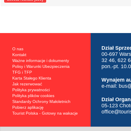
Dział Sprze
O nas
00-697 Warsz
Kontakt
32 46, 622 
Ważne informacje i dokumenty
pon.-pt. 10.
Polisy i Warunki Ubezpieczenia
TFG i TFP
Karta Stałego Klienta
Wynajem a
Jak rezerwować
e-mail:
bus@t
Polityka prywatności
Polityka plików cookies
Dział Organ
Standardy Ochrony Małoletnich
05-123 Choto
Pobierz aplikację
office@touris
Tourist Polska - Gotowy na wakacje