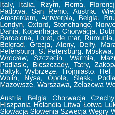
Italy, Italia, Rzym, Roma, Floren
Padowa, San Remo, Austria, Wiede
Amsterdam, Antwerpia, Belgia, Bru
Londyn, Oxford, Stonehange, Norweg
Dania, Kopenhaga, Chorwacja, Dubrov
Barcelona, Loret, de mar, Rumunia, 
Belgrad, Grecja, Ateny, Delfy, Mar
Petersburg, St Petersburg, Moskwa,
Wrocław, Szczecin, Warmia, Mazu
Podlasie, Bieszczady, Tatry, Zakop
Bałtyk, Wybrzeże, Trójmiasto, Hel,
Wolin, Nysa, Opole, Śląsk, Podla
Mazowsze, Warszawa, Żelazowa Wol
Austria
Belgia
Chorwacja
Czechy
Hiszpania
Holandia
Litwa
Łotwa
Lu
Słowacja
Słowenia
Szwecja
Węgry
W