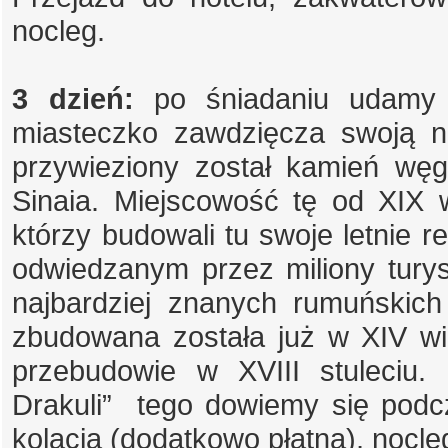
nocleg.
3 dzień:
po śniadaniu udamy s
miasteczko zawdzięcza swoją n
przywieziony został kamień wę
Sinaia. Miejscowość tę od XIX 
którzy budowali tu swoje letnie 
odwiedzanym przez miliony tury
najbardziej znanych rumuńskic
zbudowana została już w XIV w
przebudowie w XVIII stuleciu.
Drakuli” tego dowiemy się podcz
kolacja (dodatkowo płatna), nocle