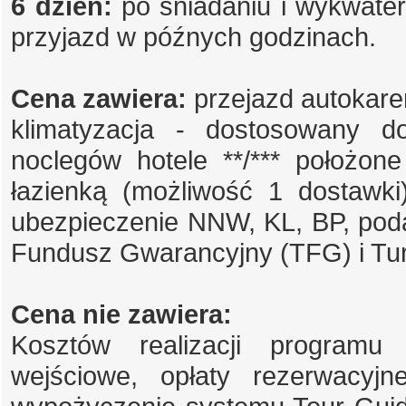
6 dzień:
po śniadaniu i wykwater
przyjazd w późnych godzinach.
Cena zawiera:
przejazd autokar
klimatyzacja - dostosowany do
noclegów hotele **/*** położon
łazienką (możliwość 1 dostawki)
ubezpieczenie NNW, KL, BP, pod
Fundusz Gwarancyjny (TFG) i T
Cena nie zawiera:
Kosztów realizacji programu 
wejściowe, opłaty rezerwacyjne