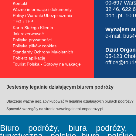
00-697 Warsz
Kontakt
32 46, 622 
Ważne informacje i dokumenty
pon.-pt. 10.
Polisy i Warunki Ubezpieczenia
TFG i TFP
Karta Stałego Klienta
Wynajem a
Jak rezerwować
e-mail:
bus@t
Polityka prywatności
Polityka plików cookies
Dział Organ
Standardy Ochrony Małoletnich
05-123 Choto
Pobierz aplikację
office@touris
Tourist Polska - Gotowy na wakacje
Jesteśmy legalnie działającym biurem podróży
Dlaczego ważne jest, aby kupować w legalnie działających biurach podróży?
Sprawdź szczegóły na stronie
www.legalnebiuropodrozy.pl
Biuro podróży, biura podróży, b