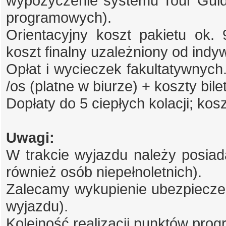
wypożyczenie systemu Tour Guide
programowych).
Orientacyjny koszt pakietu ok. 9
koszt finalny uzależniony od indyw
Opłat i wycieczek fakultatywnych
/os (platne w biurze) + koszty bi
Dopłaty do 5 ciepłych kolacji; kosz
Uwagi:
W trakcie wyjazdu należy posiad
również osób niepełnoletnich).
Zalecamy wykupienie ubezpieczen
wyjazdu).
Kolejność realizacji punktów pro