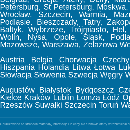
Petersburg, St Petersburg, Moskwa,
Wrocław, Szczecin, Warmia, Mazu
Podlasie, Bieszczady, Tatry, Zakop
Bałtyk, Wybrzeże, Trójmiasto, Hel,
Wolin, Nysa, Opole, Śląsk, Podla
Mazowsze, Warszawa, Żelazowa Wol
Austria
Belgia
Chorwacja
Czechy
Hiszpania
Holandia
Litwa
Łotwa
Lu
Słowacja
Słowenia
Szwecja
Węgry
W
Augustów
Białystok
Bydgoszcz
Cz
Kielce
Kraków
Lublin
Łomża
Łódź
O
Rzeszów
Suwałki
Szczecin
Toruń
Wa
Opublikowane na stronach materiały, informacje lub ceny nie stanowią oferty w rozumieniu