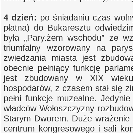
4 dzień:
po śniadaniu czas woln
płatna) do Bukaresztu odwiedzi
była „Pary.żem wschodu” ze wzg
triumfalny wzorowany na par
zwiedzania miasta jest zbud
obecnie pełniący funkcję parl
jest zbudowany w XIX wieku p
hospodarów, z czasem stał się zi
pełni funkcje muzealne. Jedyni
władców Wołoszczyzny rozbudow
Starym Dworem. Duże wrażenie r
centrum kongresowego i sali ko