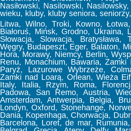
Nasiłowski, Nasilowski, Nasilowsky, f
wieku, kluby, kluby seniora, seniorzy,
Litwa, Wilno, Troki, Kowno, Łotwa, 
Białoruś, Mińsk, Grodno, Ukraina,
Słowacja, Slowacja, Bratysława, T
Węgry, Budapeszt, Eger, Balaton, Mi
Hora, Morawy, Niemcy, Berlin, Wyspa
Renu, Monachium, Bawaria, Zamki 
Paryż, Lazurowe Wybrzeże, Colmar
Zamki nad Loarą, Orlean, Wieża Eif
Italy, Italia, Rzym, Roma, Floren
Padowa, San Remo, Austria, Wiede
Amsterdam, Antwerpia, Belgia, Bru
Londyn, Oxford, Stonehange, Norweg
Dania, Kopenhaga, Chorwacja, Dubrov
Barcelona, Loret, de mar, Rumunia, 
Belgrad, Grecja, Ateny, Delfy, Mar