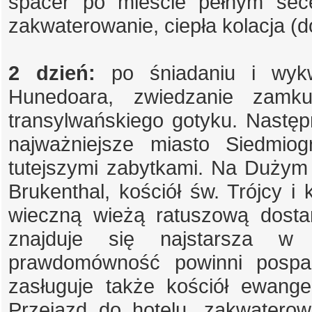
spacer po mieście pełnym sece
zakwaterowanie, ciepła kolacja (d
2 dzień:
po śniadaniu i wykw
Hunedoara, zwiedzanie zamku
transylwańskiego gotyku. Następn
najważniejsze miasto Siedmi
tutejszymi zabytkami. Na Duży
Brukenthal, kościół św. Trójcy i
wieczną wieżą ratuszową dosta
znajduje się najstarsza w
prawdomówność powinni posp
zasługuje także kościół ewange
Przejazd do hotelu, zakwaterowa