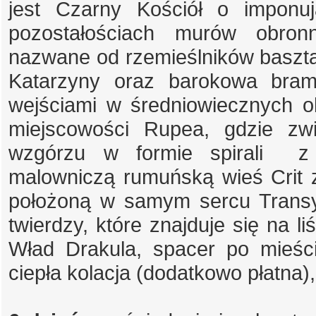
jest Czarny Kościół o imponuj
pozostałościach murów obro
nazwane od rzemieślników basztą
Katarzyny oraz barokowa bram
wejściami w średniowiecznych 
miejscowości Rupea, gdzie zw
wzgórzu w formie spirali z 
malowniczą rumuńską wieś Crit
położoną w samym sercu Transyl
twierdzy, które znajduje się na l
Wład Drakula, spacer po mieści
ciepła kolacja (dodatkowo płatna),