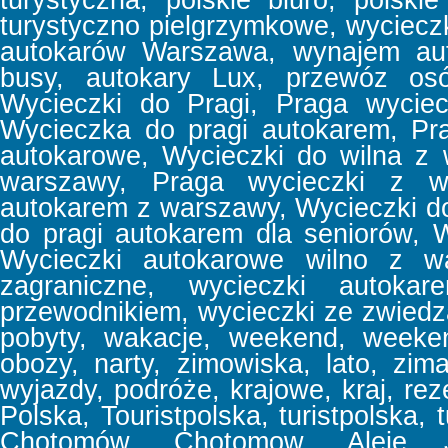
turystyczna, polskie biuro, polski
turystyczno pielgrzymkowe, wyciec
autokarów Warszawa, wynajem aut
busy, autokary Lux, przewóz osó
Wycieczki do Pragi, Praga wyciec
Wycieczka do pragi autokarem, Pr
autokarowe, Wycieczki do wilna z
warszawy, Praga wycieczki z w
autokarem z warszawy, Wycieczki d
do pragi autokarem dla seniorów, 
Wycieczki autokarowe wilno z wa
zagraniczne, wycieczki autoka
przewodnikiem, wycieczki ze zwiedz
pobyty, wakacje, weekend, week
obozy, narty, zimowiska, lato, zima
wyjazdy, podróże, krajowe, kraj, reze
Polska, Touristpolska, turistpolska, t
Chotomów, Chotomow, Aleje Jer