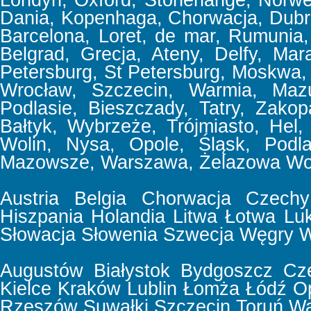
Londyn, Oxford, Stonehange, Norweg
Dania, Kopenhaga, Chorwacja, Dubrov
Barcelona, Loret, de mar, Rumunia, 
Belgrad, Grecja, Ateny, Delfy, Mar
Petersburg, St Petersburg, Moskwa,
Wrocław, Szczecin, Warmia, Mazu
Podlasie, Bieszczady, Tatry, Zakop
Bałtyk, Wybrzeże, Trójmiasto, Hel,
Wolin, Nysa, Opole, Śląsk, Podla
Mazowsze, Warszawa, Żelazowa Wol
Austria
Belgia
Chorwacja
Czechy
Hiszpania
Holandia
Litwa
Łotwa
Lu
Słowacja
Słowenia
Szwecja
Węgry
W
Augustów
Białystok
Bydgoszcz
Cz
Kielce
Kraków
Lublin
Łomża
Łódź
O
Rzeszów
Suwałki
Szczecin
Toruń
Wa