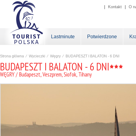
|
Kontakt
|
O n
Lastminute
Potwierdzone
Kr
Strona główna
⁄
Wycieczki
⁄
Węgry
⁄
BUDAPESZT I BALATON - 6 DNI
BUDAPESZT I BALATON - 6 DNI
WĘGRY / Budapeszt, Veszprem, Siofok, Tihany