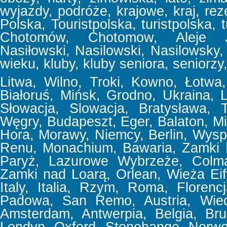
wyjazdy, podróże, krajowe, kraj, reze
Polska, Touristpolska, turistpolska, t
Chotomów, Chotomow, Aleje Jer
Nasiłowski, Nasilowski, Nasilowsky, f
wieku, kluby, kluby seniora, seniorzy,
Litwa, Wilno, Troki, Kowno, Łotwa, 
Białoruś, Mińsk, Grodno, Ukraina,
Słowacja, Slowacja, Bratysława, T
Węgry, Budapeszt, Eger, Balaton, Mi
Hora, Morawy, Niemcy, Berlin, Wyspa
Renu, Monachium, Bawaria, Zamki 
Paryż, Lazurowe Wybrzeże, Colmar
Zamki nad Loarą, Orlean, Wieża Eif
Italy, Italia, Rzym, Roma, Floren
Padowa, San Remo, Austria, Wiede
Amsterdam, Antwerpia, Belgia, Bru