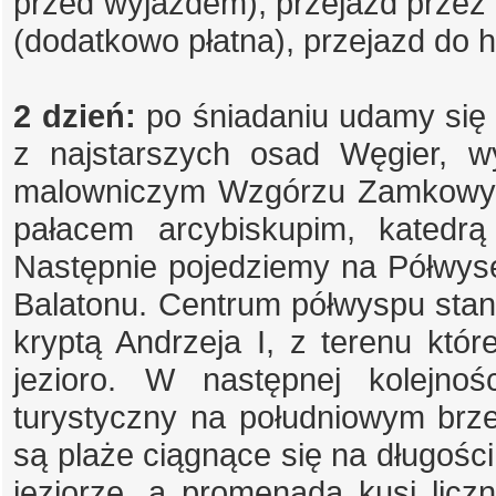
przed wyjazdem), przejazd przez 
(dodatkowo płatna), przejazd do h
2 dzień:
po śniadaniu udamy się 
z najstarszych osad Węgier, 
malowniczym Wzgórzu Zamkowym
pałacem arcybiskupim, katedrą
Następnie pojedziemy na Półwys
Balatonu. Centrum półwyspu stan
kryptą Andrzeja I, z terenu któr
jezioro. W następnej kolejnoś
turystyczny na południowym brze
są plaże ciągnące się na długości
jeziorze, a promenada kusi licz