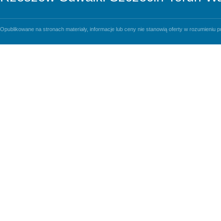
Opublikowane na stronach materiały, informacje lub ceny nie stanowią oferty w rozumieniu