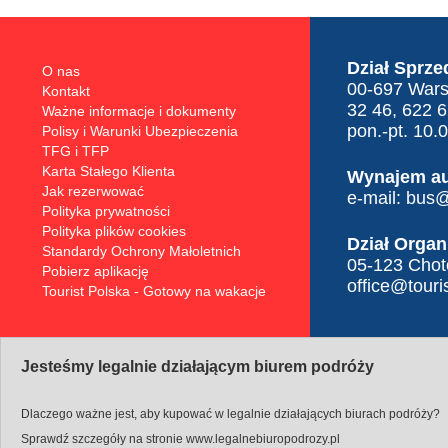
Dział Sprze
O nas
00-697 Warsz
Kontakt
32 46, 622 
Ważne informacje i dokumenty
pon.-pt. 10.
Polisy i Warunki Ubezpieczenia
TFG i TFP
Karta Stałego Klienta
Wynajem a
Jak rezerwować
e-mail:
bus@t
Polityka prywatności
Polityka plików cookies
Dział Organ
Standardy Ochrony Małoletnich
05-123 Choto
Pobierz aplikację
office@touris
Tourist Polska - Gotowy na wakacje
Jesteśmy legalnie działającym biurem podróży
Dlaczego ważne jest, aby kupować w legalnie działających biurach podróży?
Sprawdź szczegóły na stronie
www.legalnebiuropodrozy.pl