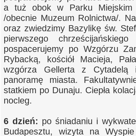
a tuż obok w Parku Miejskim
/obecnie Muzeum Rolnictwa/. Na
oraz zwiedzimy Bazylikę św. Ste
pierwszego chrześcijańskieg
pospacerujemy po Wzgórzu Za
Rybacką, kościół Macieja, Pał
wzgórza Gellerta z Cytadelą
panoramę miasta. Fakultatywni
statkiem po Dunaju. Ciepła kolacj
nocleg.
6 dzień:
po śniadaniu i wykwat
Budapesztu, wizyta na Wyspie 