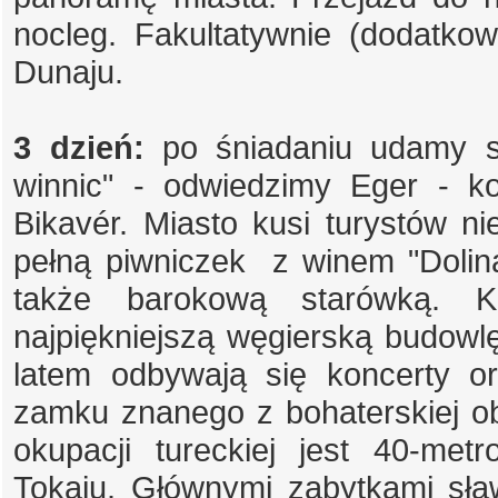
nocleg. Fakultatywnie (dodatko
Dunaju.
3 dzień:
po śniadaniu udamy si
winnic" - odwiedzimy Eger - k
Bikavér. Miasto kusi turystów ni
pełną piwniczek z winem "Doliną
także barokową starówką. K
najpiękniejszą węgierską budowl
latem odbywają się koncerty o
zamku znanego z bohaterskiej o
okupacji tureckiej jest 40-me
Tokaju. Głównymi zabytkami sław