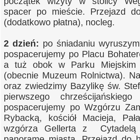
początek wizyty w stolicy Weg
spacer po mieście. Przejazd do
(dodatkowo płatna), nocleg.
2 dzień:
po śniadaniu wyruszym
pospacerujemy po Placu Bohateró
a tuż obok w Parku Miejskim
(obecnie Muzeum Rolnictwa). Na
oraz zwiedzimy Bazylikę św. Ste
pierwszego chrześcijańskieg
pospacerujemy po Wzgórzu Za
Rybacką, kościół Macieja, Pał
wzgórza Gellerta z Cytadelą
panoramę miasta. Przejazd do ho