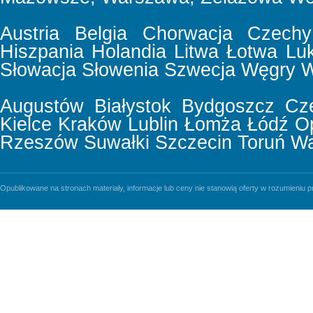
Austria
Belgia
Chorwacja
Czechy
Hiszpania
Holandia
Litwa
Łotwa
Lu
Słowacja
Słowenia
Szwecja
Węgry
W
Augustów
Białystok
Bydgoszcz
Cz
Kielce
Kraków
Lublin
Łomża
Łódź
O
Rzeszów
Suwałki
Szczecin
Toruń
Wa
Opublikowane na stronach materiały, informacje lub ceny nie stanowią oferty w rozumieniu