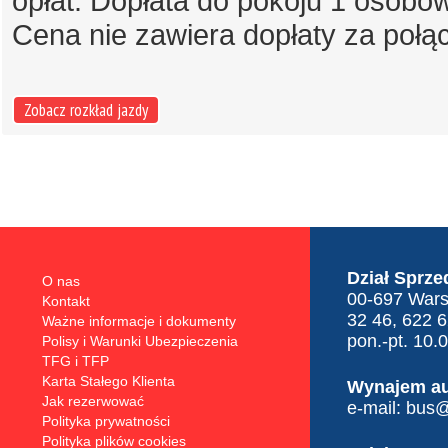
opłat. Dopłata do pokoju 1 osobo
Cena nie zawiera dopłaty za połą
Zobacz rozkład jazdy
Dział Sprze
O nas
00-697 Warsz
Kontakt
32 46, 622 
Ważne informacje i dokumenty
pon.-pt. 10.
Polisy i Warunki Ubezpieczenia
TFG i TFP
Karta Stałego Klienta
Wynajem a
Jak rezerwować
e-mail:
bus@t
Polityka prywatności
Polityka plików cookies