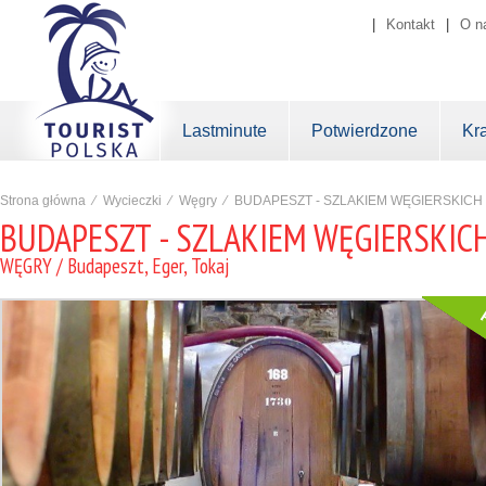
|
Kontakt
|
O n
Lastminute
Potwierdzone
Kr
Strona główna
⁄
Wycieczki
⁄
Węgry
⁄
BUDAPESZT - SZLAKIEM WĘGIERSKICH W
BUDAPESZT - SZLAKIEM WĘGIERSKICH 
WĘGRY / Budapeszt, Eger, Tokaj