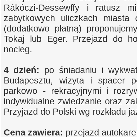
Rákóczi-Dessewffy i ratusz m
zabytkowych uliczkach miasta o
(dodatkowo płatną) proponujem
Tokaj lub Eger. Przejazd do hot
nocleg.
4 dzień:
po śniadaniu i wykwat
Budapesztu, wizyta i spacer p
parkowo - rekracyjnymi i rozr
indywidualne zwiedzanie oraz z
Przyjazd do Polski wg rozkładu ja
Cena zawiera:
przejazd autokare