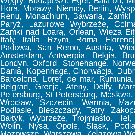
Węgry, Budapeszt, Eger, Balaton, Mi
Hora, Morawy, Niemcy, Berlin, Wyspa
Renu, Monachium, Bawaria, Zamki 
Paryż, Lazurowe Wybrzeże, Colmar
Zamki nad Loarą, Orlean, Wieża Eif
Italy, Italia, Rzym, Roma, Floren
Padowa, San Remo, Austria, Wiede
Amsterdam, Antwerpia, Belgia, Bru
Londyn, Oxford, Stonehange, Norweg
Dania, Kopenhaga, Chorwacja, Dubrov
Barcelona, Loret, de mar, Rumunia, 
Belgrad, Grecja, Ateny, Delfy, Mar
Petersburg, St Petersburg, Moskwa,
Wrocław, Szczecin, Warmia, Mazu
Podlasie, Bieszczady, Tatry, Zakop
Bałtyk, Wybrzeże, Trójmiasto, Hel,
Wolin, Nysa, Opole, Śląsk, Podla
Mazowsze, Warszawa, Żelazowa Wol