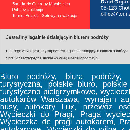
Dział Organ
Standardy Ochrony Małoletnich
05-123 Choto
Pobierz aplikację
office@touris
Tourist Polska - Gotowy na wakacje
Jesteśmy legalnie działającym biurem podróży
Dlaczego ważne jest, aby kupować w legalnie działających biurach podróży?
Sprawdź szczegóły na stronie
www.legalnebiuropodrozy.pl
Biuro podróży, biura podróży, b
turystyczna, polskie biuro, polski
turystyczno pielgrzymkowe, wyciec
autokarów Warszawa, wynajem aut
busy, autokary Lux, przewóz osó
Wycieczki do Pragi, Praga wyciec
Wycieczka do pragi autokarem, Pr
autokarowe, Wycieczki do wilna z